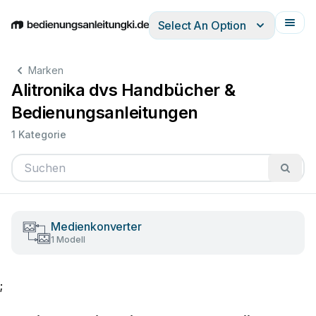
Select An Option
English
Deutsch
Español
Italiano
Français
Marken
Alitronika dvs Handbücher &
Bedienungsanleitungen
1 Kategorie
Medienkonverter
1 Modell
;