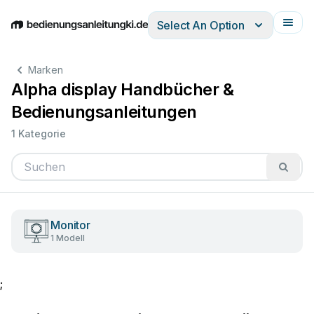
Select An Option
English
Deutsch
Español
Italiano
Français
Marken
Alpha display Handbücher &
Bedienungsanleitungen
1 Kategorie
Monitor
1 Modell
;