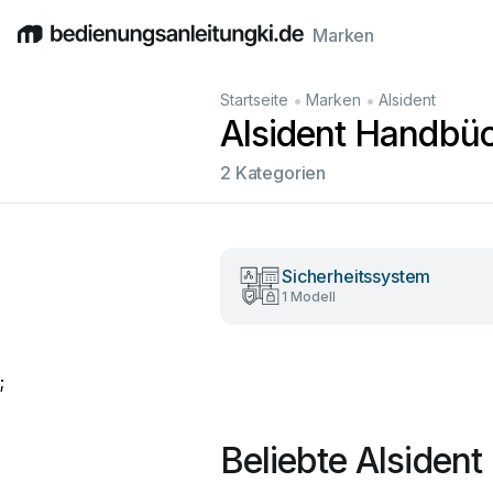
Marken
English
Deutsch
Español
Italiano
Français
•
•
Startseite
Marken
Alsident
Alsident Handbü
2 Kategorien
Sicherheitssystem
1 Modell
;
Beliebte Alsiden