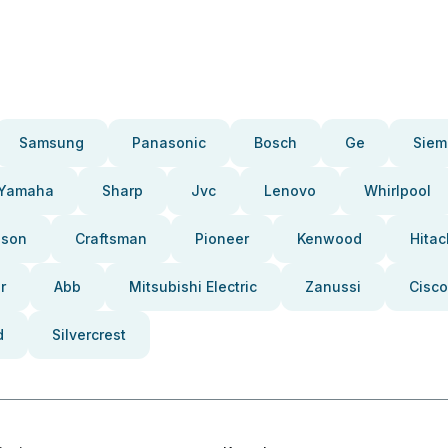
Samsung
Panasonic
Bosch
Ge
Siem
Yamaha
Sharp
Jvc
Lenovo
Whirlpool
pson
Craftsman
Pioneer
Kenwood
Hitac
r
Abb
Mitsubishi Electric
Zanussi
Cisco
d
Silvercrest