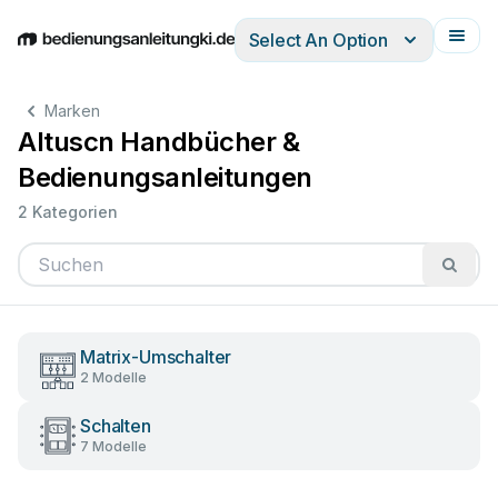
Select An Option
English
Deutsch
Español
Italiano
Français
Marken
Altuscn Handbücher &
Bedienungsanleitungen
2 Kategorien
Matrix-Umschalter
2 Modelle
Schalten
7 Modelle