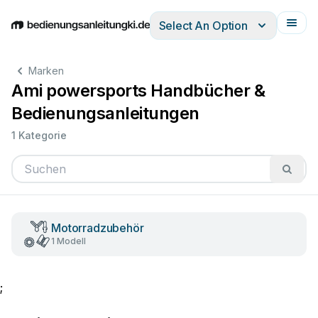
Select An Option
English
Deutsch
Español
Italiano
Français
Marken
Ami powersports Handbücher &
Bedienungsanleitungen
1 Kategorie
Motorradzubehör
1 Modell
;