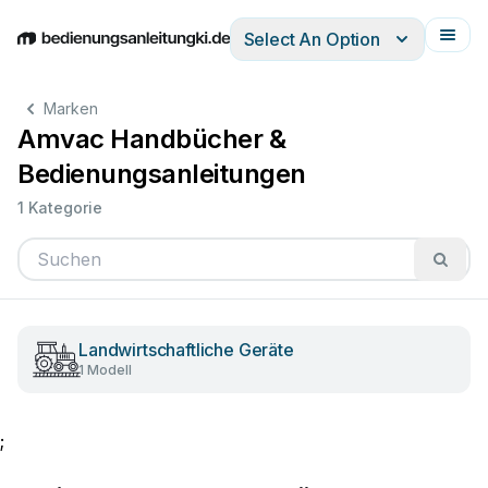
Select An Option
English
Deutsch
Español
Italiano
Français
Marken
Amvac Handbücher &
Bedienungsanleitungen
1 Kategorie
Landwirtschaftliche Geräte
1 Modell
;