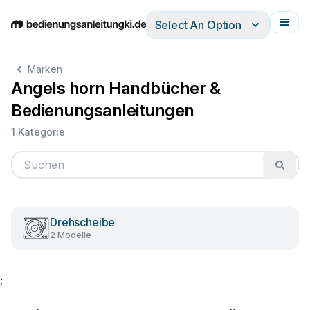
Select An Option
English
Deutsch
Español
Italiano
Français
Marken
Angels horn Handbücher &
Bedienungsanleitungen
1 Kategorie
Drehscheibe
2 Modelle
;