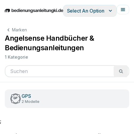
Select An Option
English
Deutsch
Español
Italiano
Français
Marken
Angelsense Handbücher &
Bedienungsanleitungen
1 Kategorie
GPS
2 Modelle
;