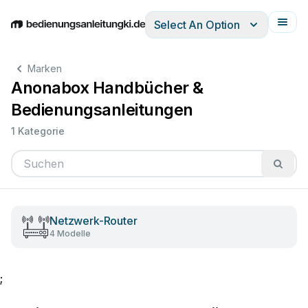
Select An Option
English
Deutsch
Español
Italiano
Français
Marken
Anonabox Handbücher &
Bedienungsanleitungen
1 Kategorie
Netzwerk-Router
4 Modelle
;