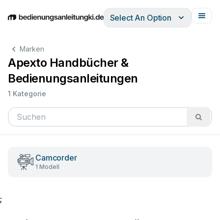
Select An Option
English
Deutsch
Español
Italiano
Français
Marken
Apexto Handbücher &
Bedienungsanleitungen
1 Kategorie
Camcorder
1 Modell
;