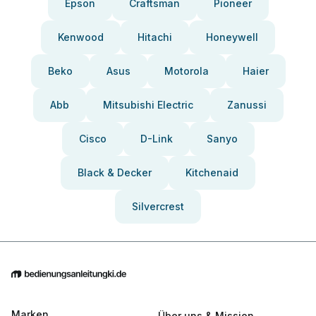
Epson
Craftsman
Pioneer
Kenwood
Hitachi
Honeywell
Beko
Asus
Motorola
Haier
Abb
Mitsubishi Electric
Zanussi
Cisco
D-Link
Sanyo
Black & Decker
Kitchenaid
Silvercrest
Marken
Über uns & Mission