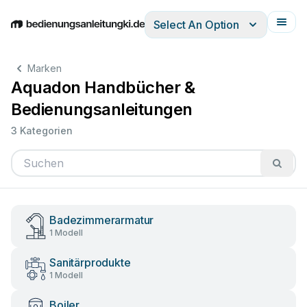
Select An Option
English
Deutsch
Español
Italiano
Français
Marken
Aquadon Handbücher &
Bedienungsanleitungen
3 Kategorien
Badezimmerarmatur
1 Modell
Sanitärprodukte
1 Modell
Boiler