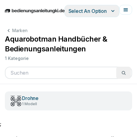
Select An Option
English
Deutsch
Español
Italiano
Français
Marken
Aquarobotman Handbücher &
Bedienungsanleitungen
1 Kategorie
Drohne
1 Modell
;