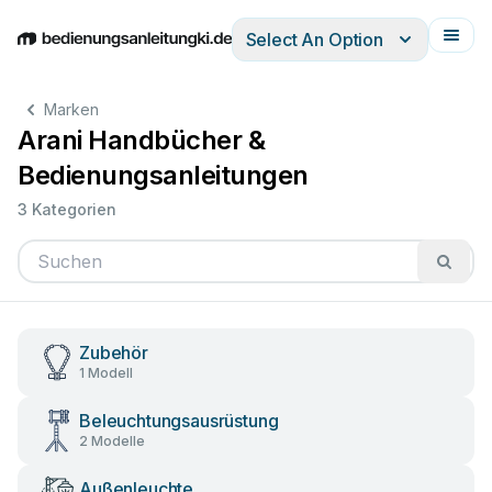
Select An Option
English
Deutsch
Español
Italiano
Français
Marken
Arani Handbücher &
Bedienungsanleitungen
3 Kategorien
Zubehör
1 Modell
Beleuchtungsausrüstung
2 Modelle
Außenleuchte