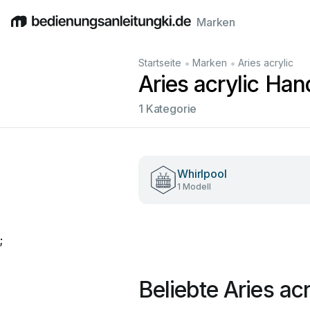
Marken
English
Deutsch
Español
Italiano
Français
•
•
Startseite
Marken
Aries acrylic
Aries acrylic Ha
1 Kategorie
Whirlpool
1 Modell
;
Beliebte Aries a