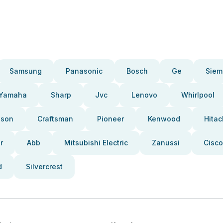
Samsung
Panasonic
Bosch
Ge
Siem
Yamaha
Sharp
Jvc
Lenovo
Whirlpool
pson
Craftsman
Pioneer
Kenwood
Hitac
r
Abb
Mitsubishi Electric
Zanussi
Cisco
d
Silvercrest