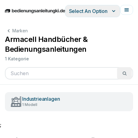
Select An Option
English
Deutsch
Español
Italiano
Français
Marken
Armacell Handbücher &
Bedienungsanleitungen
1 Kategorie
Industrieanlagen
1 Modell
;