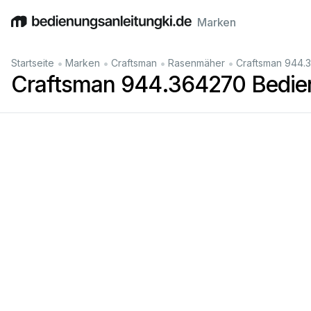
Marken
English
Deutsch
Español
Italiano
Français
•
•
•
•
Startseite
Marken
Craftsman
Rasenmäher
Craftsman 944.
Craftsman 944.364270 Bedie