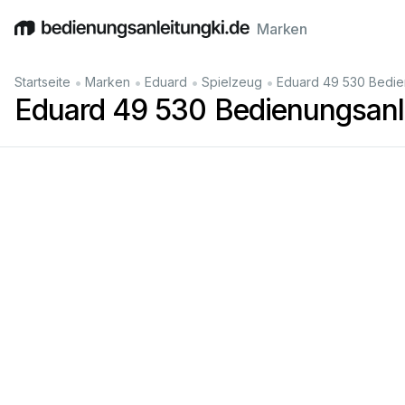
Marken
English
Deutsch
Español
Italiano
Français
•
•
•
•
Startseite
Marken
Eduard
Spielzeug
Eduard 49 530 Bedie
Eduard 49 530 Bedienungsanl