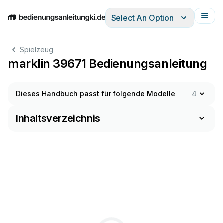
Select An Option
English
Deutsch
Español
Italiano
Français
Spielzeug
marklin 39671 Bedienungsanleitung
Dieses Handbuch passt für folgende Modelle
4
Inhaltsverzeichnis