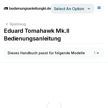
Select An Option
English
Deutsch
Español
Italiano
Français
Spielzeug
Eduard Tomahawk Mk.II
Bedienungsanleitung
Dieses Handbuch passt für folgende Modelle
1