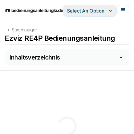
Select An Option
English
Deutsch
Español
Italiano
Français
Staubsauger
Ezviz RE4P Bedienungsanleitung
Inhaltsverzeichnis