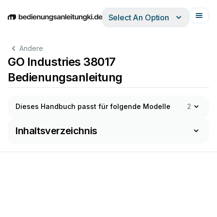
Select An Option
English
Deutsch
Español
Italiano
Français
Andere
GO Industries 38017
Bedienungsanleitung
Dieses Handbuch passt für folgende Modelle
2
Inhaltsverzeichnis