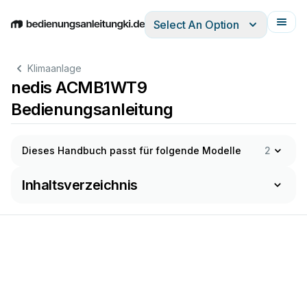
Select An Option
English
Deutsch
Español
Italiano
Français
Klimaanlage
nedis ACMB1WT9
Bedienungsanleitung
Dieses Handbuch passt für folgende Modelle
2
Inhaltsverzeichnis