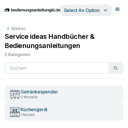
Select An Option
English
Deutsch
Español
Italiano
Français
Marken
Service ideas Handbücher &
Bedienungsanleitungen
2 Kategorien
Getränkespender
2 Modelle
Küchengerät
1 Modell