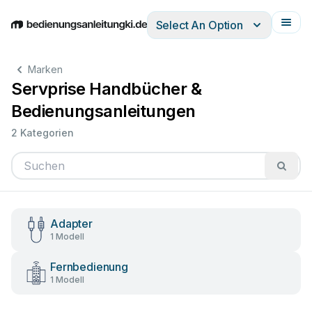
Select An Option
English
Deutsch
Español
Italiano
Français
Marken
Servprise Handbücher &
Bedienungsanleitungen
2 Kategorien
Adapter
1 Modell
Fernbedienung
1 Modell