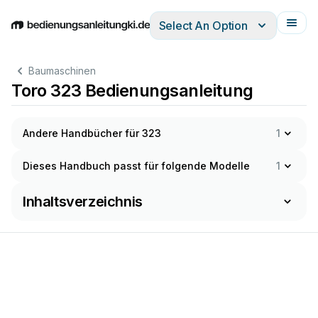
Select An Option
English
Deutsch
Español
Italiano
Français
Baumaschinen
Toro 323 Bedienungsanleitung
Andere Handbücher für 323
1
Dieses Handbuch passt für folgende Modelle
1
Inhaltsverzeichnis