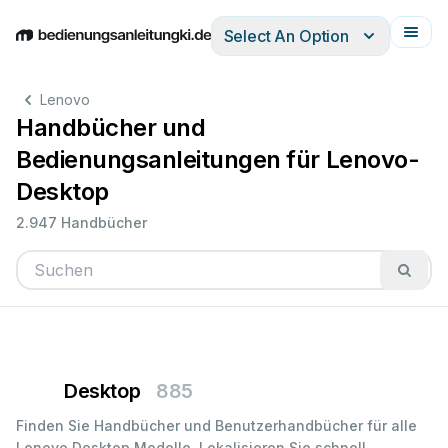
Select An Option
English
Deutsch
Español
Italiano
Français
Lenovo
Handbücher und
Bedienungsanleitungen für Lenovo-
Desktop
2.947 Handbücher
Desktop
885
Finden Sie Handbücher und Benutzerhandbücher für alle
Lenovo Desktop Modelle. Lokalisieren Sie schnell