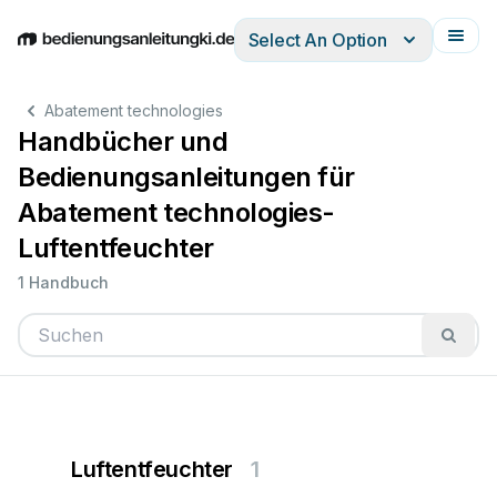
Select An Option
English
Deutsch
Español
Italiano
Français
Abatement technologies
Handbücher und
Bedienungsanleitungen für
Abatement technologies-
Luftentfeuchter
1 Handbuch
Luftentfeuchter
1