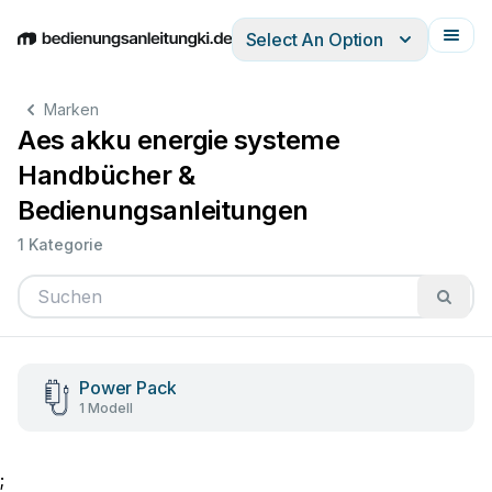
Select An Option
English
Deutsch
Español
Italiano
Français
Marken
Aes akku energie systeme
Handbücher &
Bedienungsanleitungen
1 Kategorie
Power Pack
1 Modell
;