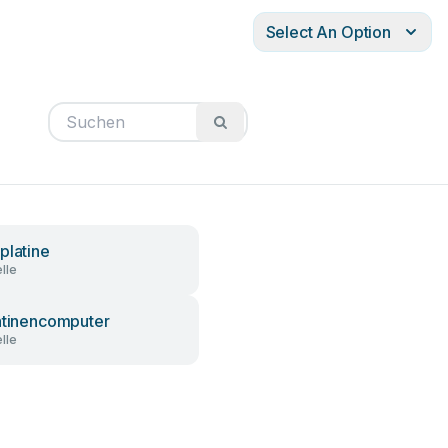
Select An Option
platine
lle
atinencomputer
lle