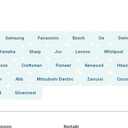
Samsung
Panasonic
Bosch
Ge
Siem
Yamaha
Sharp
Jvc
Lenovo
Whirlpool
pson
Craftsman
Pioneer
Kenwood
Hitac
r
Abb
Mitsubishi Electric
Zanussi
Cisco
d
Silvercrest
ission
Kontakt