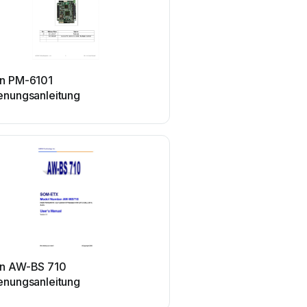
Aewin
n PM-6101
Aewin AW-C661 Installat
enungsanleitung
Betriebshandbuch
Aewin
n AW-BS 710
Aewin AW-F703
enungsanleitung
Bedienungsanleitung