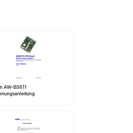
Aewin
n AW-BS611
Aewin SCB-6971
enungsanleitung
Bedienungsanleitung