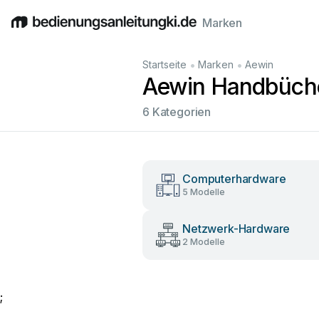
Marken
English
Deutsch
Español
Italiano
Français
•
•
Startseite
Marken
Aewin
Aewin Handbüche
6 Kategorien
Computerhardware
5 Modelle
Netzwerk-Hardware
2 Modelle
;