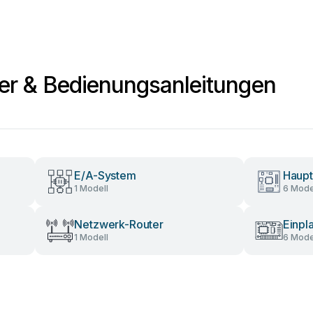
r & Bedienungsanleitungen
E/A-System
Haupt
1 Modell
6 Mode
Netzwerk-Router
Einpl
1 Modell
6 Mode