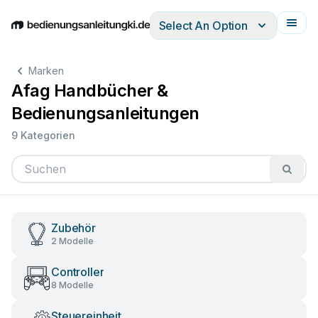
Select An Option
English
Deutsch
Español
Italiano
Français
Marken
Afag Handbücher &
Bedienungsanleitungen
9 Kategorien
Zubehör
2 Modelle
Controller
8 Modelle
Steuereinheit