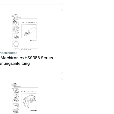
Mechtronics
Aigis Mechtronics
s Mechtronics HS9386 Series
Aigis Mechtronics HS93
enungsanleitung
Benutzerhandbuch