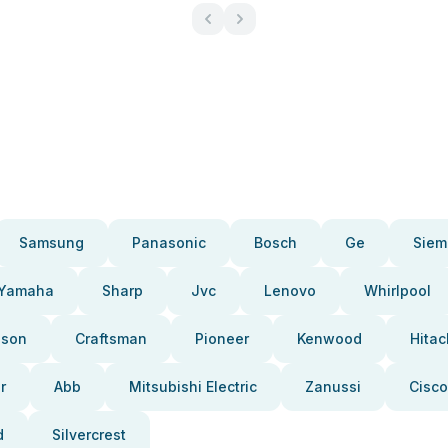
Samsung
Panasonic
Bosch
Ge
Siem
Yamaha
Sharp
Jvc
Lenovo
Whirlpool
pson
Craftsman
Pioneer
Kenwood
Hitac
r
Abb
Mitsubishi Electric
Zanussi
Cisco
d
Silvercrest