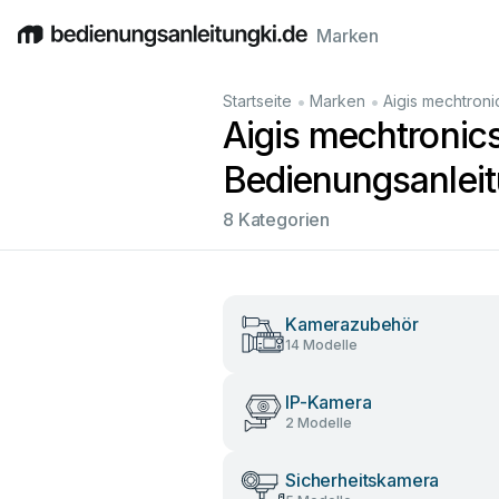
Marken
English
Deutsch
Español
Italiano
Français
•
•
Startseite
Marken
Aigis mechtroni
Aigis mechtroni
Bedienungsanlei
8 Kategorien
Kamerazubehör
14 Modelle
IP-Kamera
2 Modelle
Sicherheitskamera