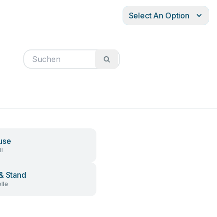
Select An Option
use
l
& Stand
lle