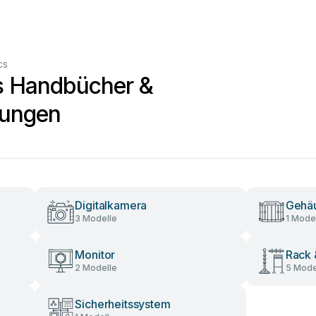
cs
cs Handbücher &
tungen
Digitalkamera
Gehä
3 Modelle
1 Model
Monitor
Rack 
2 Modelle
5 Mode
Sicherheitssystem