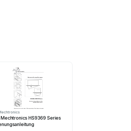
Mechtronics
Aigis Mechtronics
s Mechtronics HS9369 Series
Aigis Mechtronics MT9
enungsanleitung
Bedienungsanleitung