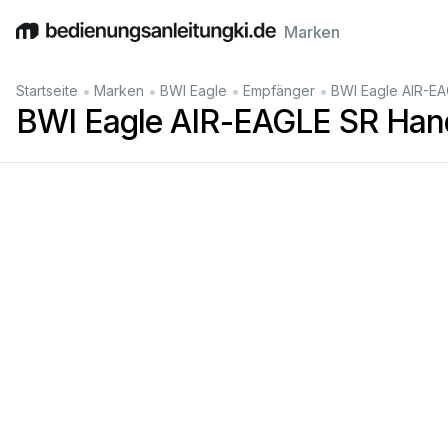
Marken
English
Deutsch
Español
Italiano
Français
•
•
•
•
Startseite
Marken
BWI Eagle
Empfänger
BWI Eagle AIR-E
BWI Eagle AIR-EAGLE SR Ha
20
8
00
-
D