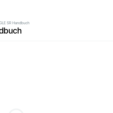
AGLE SR Handbuch
ndbuch
C