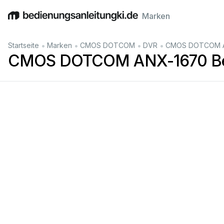
Marken
English
Deutsch
Español
Italiano
Français
•
•
•
•
Startseite
Marken
CMOS DOTCOM
DVR
CMOS DOTCOM AN
CMOS DOTCOM ANX-1670 Bed