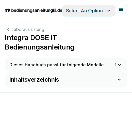
Select An Option
English
Deutsch
Español
Italiano
Français
Laborausrüstung
Integra DOSE IT
Bedienungsanleitung
Dieses Handbuch passt für folgende Modelle
1
Inhaltsverzeichnis