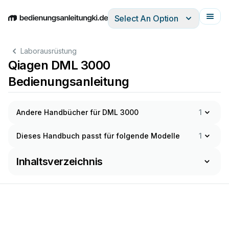
Select An Option
English
Deutsch
Español
Italiano
Français
Laborausrüstung
Qiagen DML 3000
Bedienungsanleitung
Andere Handbücher für DML 3000
1
Dieses Handbuch passt für folgende Modelle
1
Inhaltsverzeichnis