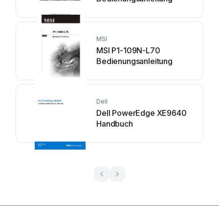
MSI
MSI P1-109N-L70
Bedienungsanleitung
Dell
Dell PowerEdge XE9640
Handbuch