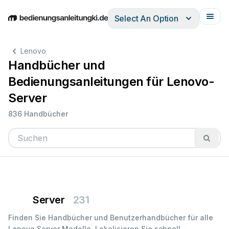
Select An Option
English
Deutsch
Español
Italiano
Français
Lenovo
Handbücher und
Bedienungsanleitungen für Lenovo-
Server
836 Handbücher
Server
231
Finden Sie Handbücher und Benutzerhandbücher für alle
Lenovo Server Modelle. Lokalisieren Sie schnell