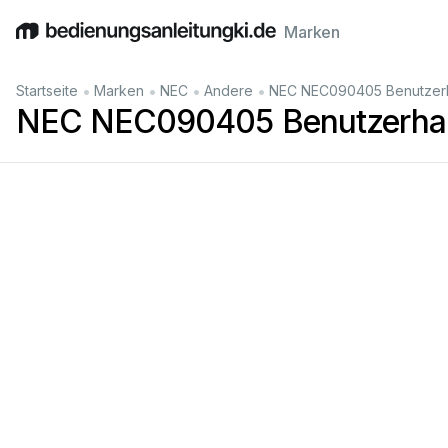
Marken
English
Deutsch
Español
Italiano
Français
•
•
•
•
Startseite
Marken
NEC
Andere
NEC NEC090405 Benutzer
NEC NEC090405 Benutzerha