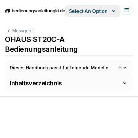
Select An Option
English
Deutsch
Español
Italiano
Français
Messgerät
OHAUS ST20C-A
Bedienungsanleitung
Dieses Handbuch passt für folgende Modelle
5
Inhaltsverzeichnis