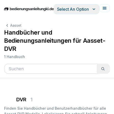
Select An Option
English
Deutsch
Español
Italiano
Français
Aasset
Handbücher und
Bedienungsanleitungen für Aasset-
DVR
1 Handbuch
DVR
1
Finden Sie Handbücher und Benutzerhandbücher für alle
Aasset DVR Modelle. Lokalisieren Sie schnell Anleitungen,