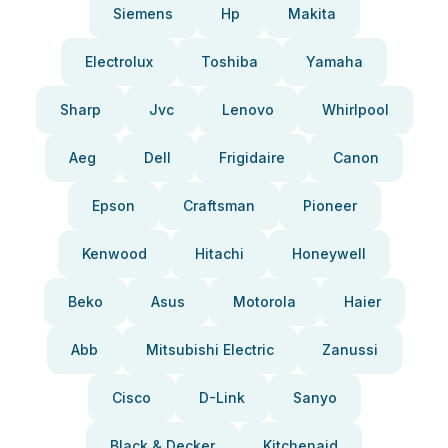
Siemens
Hp
Makita
Electrolux
Toshiba
Yamaha
Sharp
Jvc
Lenovo
Whirlpool
Aeg
Dell
Frigidaire
Canon
Epson
Craftsman
Pioneer
Kenwood
Hitachi
Honeywell
Beko
Asus
Motorola
Haier
Abb
Mitsubishi Electric
Zanussi
Cisco
D-Link
Sanyo
Black & Decker
Kitchenaid